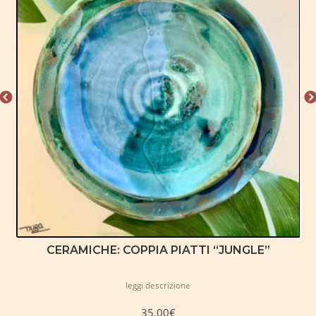
Home Negozio
Il mio account
Privacy Policy
Prodotti
Termini e Condizioni
CERAMICHE: COPPIA PIATTI “JUNGLE”
leggi descrizione
35,00
€