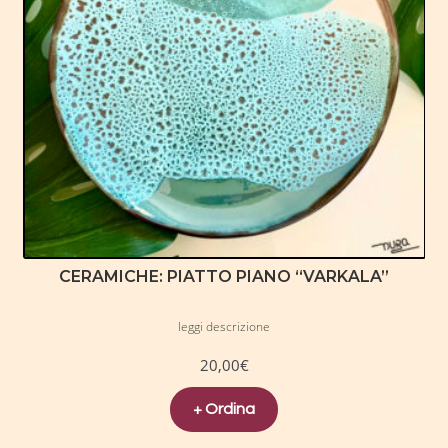
CERAMICHE: PIATTO PIANO “VARKALA”
leggi descrizione
20,00
€
+ Ordina