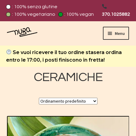
: 100% senza glutine
: 100% vegetariano
: 100% vegan
370.1025882
Menu
Home
Se vuoi ricevere il tuo ordine stasera ordina
entro le 17:00, i posti finiscono in fretta!
Carrello
CERAMICHE
Cassa
Chi Siamo
Contatti
Cookie policy