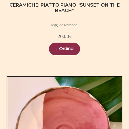
CERAMICHE: PIATTO PIANO “SUNSET ON THE
BEACH”
leggi descrizione
20,00
€
+ Ordina