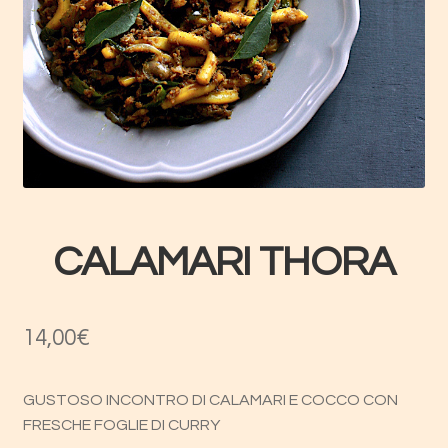
Home Negozio
Il mio account
Privacy Policy
Prodotti
CALAMARI THORA
Termini e Condizioni
14,00
€
GUSTOSO INCONTRO DI CALAMARI E COCCO CON
FRESCHE FOGLIE DI CURRY