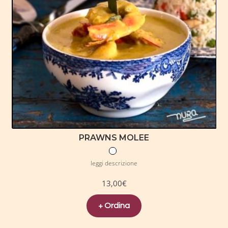
PRAWNS MOLEE
leggi descrizione
13,00
€
+ Ordina